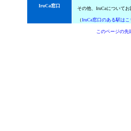
IruCa窓口
その他、IruCaについて
（
IruCa窓口のある駅は
このページの先