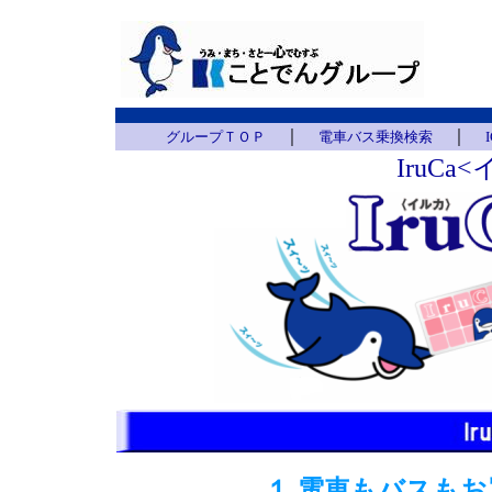
｜
｜
グループＴＯＰ
電車バス乗換検索
IruC
１.電車もバスも