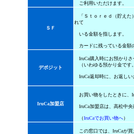
ご利用いただけます。
「Ｓｔｏｒｅｄ（貯えた）
れて
ＳＦ
いる金額を指します。
カードに残っている金額の
IruCa購入時にお預かり
（いわゆる預かり金です
デポジット
IruCa返却時に、お返し
お買い物をしたときに、I
IruCa加盟店
IruCa加盟店は、高松中
（
IruCaでお買い物へ
）
この窓口では、IruCaが