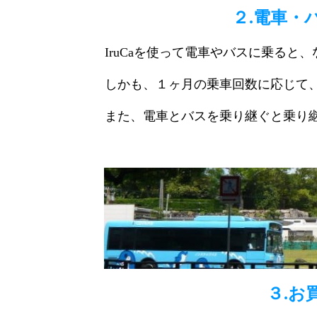
２.電車・
IruCaを使って電車やバスに乗ると
しかも、１ヶ月の乗車回数に応じて
また、電車とバスを乗り継ぐと乗り
詳し
３.お