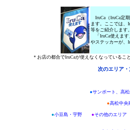
IruCa（Iru
ます。ここでは、Ir
等をご紹介します
「IruCa使えま
やステッカーが、I
＊お店の都合でIruCaが使えなくなっている
次のエリア・
●
サンポート、高松
●
高松中央
●
小豆島・宇野
●
その他のエリア