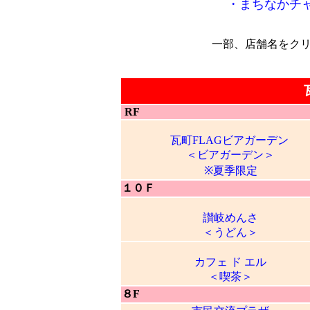
・まちなかチ
一部、店舗名をク
RF
瓦町FLAGビアガーデン
＜ビアガーデン＞
※夏季限定
１０Ｆ
讃岐めんさ
＜うどん＞
カフェ ド エル
＜喫茶＞
８F