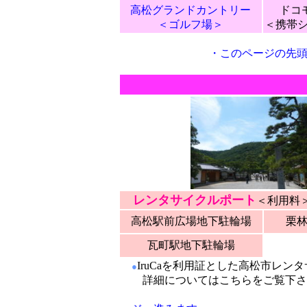
高松グランドカントリー
ドコ
＜ゴルフ場＞
＜携帯
・
このページの先
レンタサイクルポート
＜利用
高松駅前広場地下駐輪場
栗
瓦町駅地下駐輪場
IruCaを利用証とした高松市レ
●
詳細についてはこちらをご覧下さ