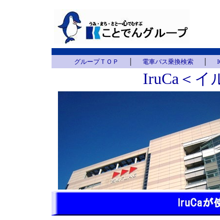
｜
｜
グループＴＯＰ
電車バス乗換検索
IruCa