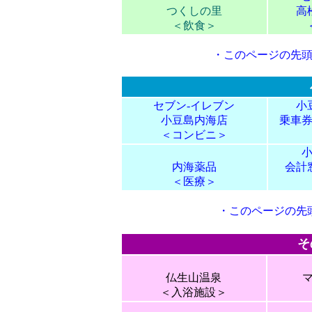
つくしの里
高
＜飲食＞
・
このページの先
セブン‐イレブン
小
小豆島内海店
乗車
＜コンビニ＞
内海薬品
会計
＜医療＞
・
このページの先
そ
仏生山温泉
＜入浴施設＞