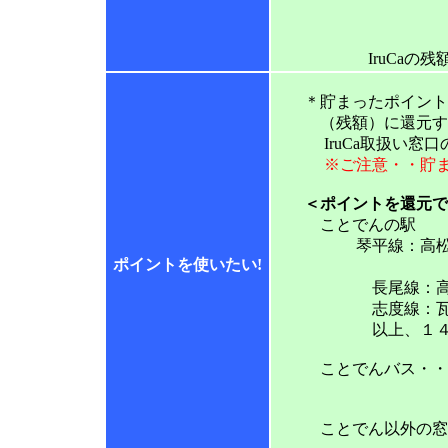
200ポイン
IruCaの残額 1,
＊貯まったポイントは、
（残額）に還元すると
IruCa取扱い窓口
※ご注意・・貯まっ
＜ポイントを還元できる
ことでんの駅
琴平線：高
ポイントを使いたい!
一宮、綾川
長尾線：高田
志度線：瓦町駅志
以上、１４有
ことでんバス・・・
瓦町案内所（瓦
ことでん以外の窓口・