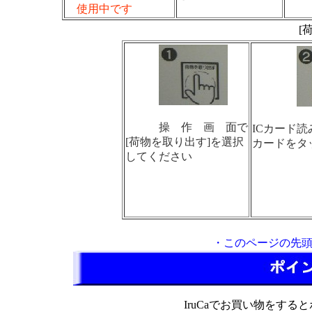
使用中です
[
操 作 画 面で
ICカード
[荷物を取り出す]を選択
カードをタ
してください
・
このページの先
IruCaでお買い物をす