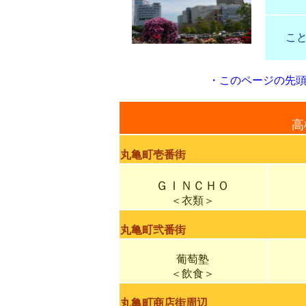
こ
・
このページの先
高
丸亀町壱番街
ＧＩＮＣＨＯ
＜衣類＞
丸亀町弐番街
葡萄塾
＜飲食＞
丸亀町商店街周辺