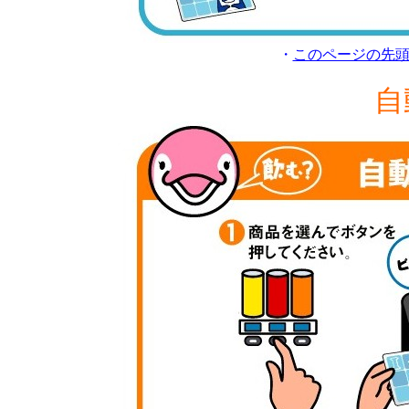
・
このページの先
自