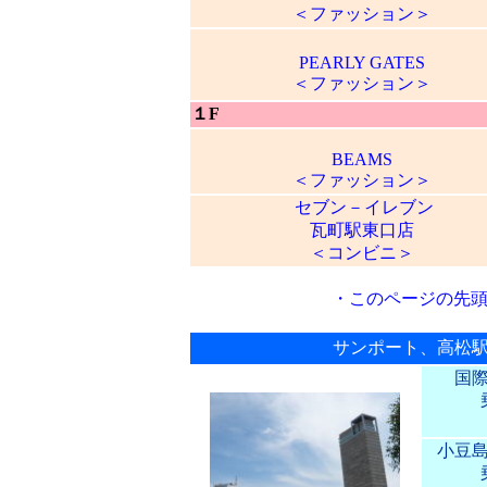
＜ファッション＞
PEARLY GATES
＜ファッション＞
１F
BEAMS
＜ファッション＞
セブン－イレブン
瓦町駅東口店
＜コンビニ＞
・
このページの先
サンポート、高松
国
小豆