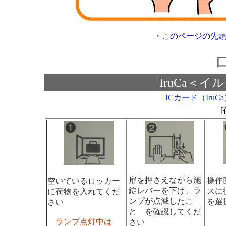
・
このページの先
IruCa＜
ICカード（Ir
扉を押さえながら施
操作
空いているロッカー
錠レバーを下げ、ラ
スに従
に荷物を入れてくだ
ンプが点滅したこ
を選
さい
と を確認してくだ
ランプ点灯中は
さい