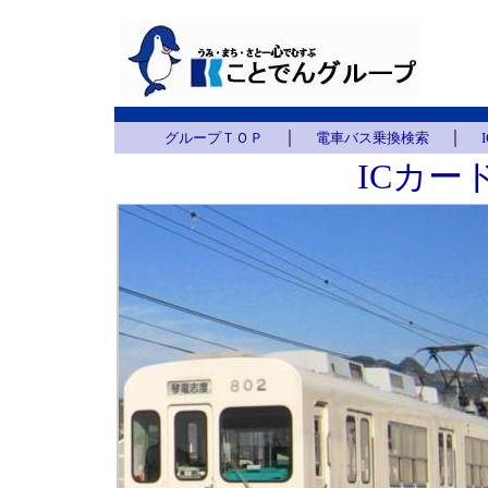
｜
｜
グループＴＯＰ
電車バス乗換検索
ICカー