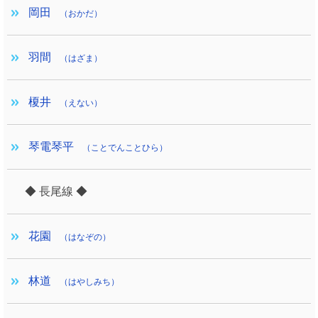
岡田
（おかだ）
羽間
（はざま）
榎井
（えない）
琴電琴平
（ことでんことひら）
◆ 長尾線 ◆
花園
（はなぞの）
林道
（はやしみち）