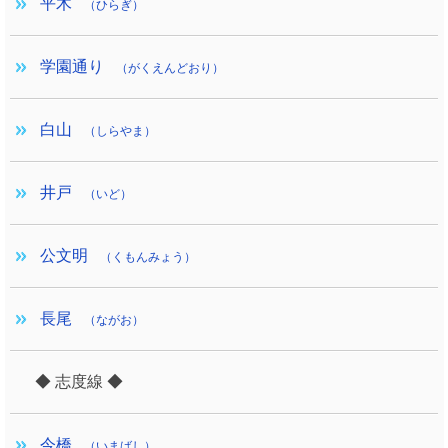
平木
（ひらぎ）
学園通り
（がくえんどおり）
白山
（しらやま）
井戸
（いど）
公文明
（くもんみょう）
長尾
（ながお）
◆ 志度線 ◆
今橋
（いまばし）