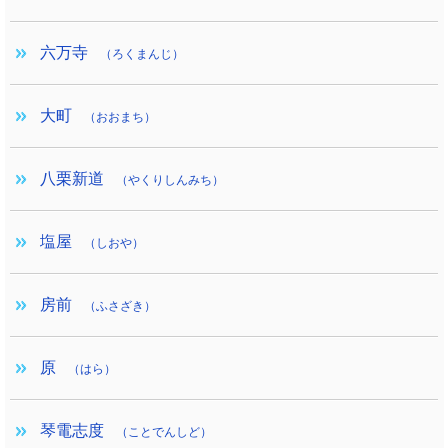
六万寺
（ろくまんじ）
大町
（おおまち）
八栗新道
（やくりしんみち）
塩屋
（しおや）
房前
（ふさざき）
原
（はら）
琴電志度
（ことでんしど）