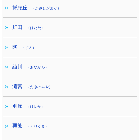
挿頭丘
（かざしがおか）
畑田
（はただ）
陶
（すえ）
綾川
（あやがわ）
滝宮
（たきのみや）
羽床
（はゆか）
栗熊
（くりくま）