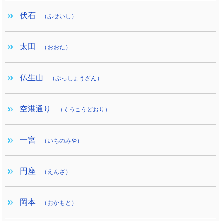
伏石
（ふせいし）
太田
（おおた）
仏生山
（ぶっしょうざん）
空港通り
（くうこうどおり）
一宮
（いちのみや）
円座
（えんざ）
岡本
（おかもと）