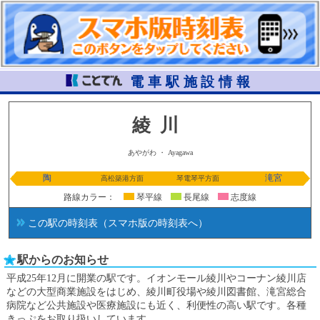
電車駅施設情報
綾川
あやがわ ・ Ayagawa
陶
滝宮
高松築港方面
琴電琴平方面
路線カラー：
琴平線
長尾線
志度線
この駅の時刻表（スマホ版の時刻表へ）
駅からのお知らせ
平成25年12月に開業の駅です。イオンモール綾川やコーナン綾川店
などの大型商業施設をはじめ、綾川町役場や綾川図書館、滝宮総合
病院など公共施設や医療施設にも近く、利便性の高い駅です。各種
きっぷをお取り扱いしています。