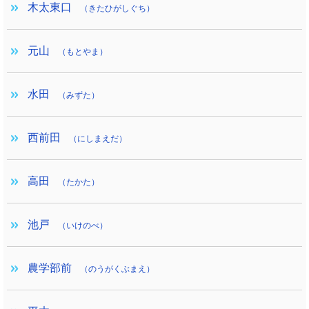
木太東口
（きたひがしぐち）
元山
（もとやま）
水田
（みずた）
西前田
（にしまえだ）
高田
（たかた）
池戸
（いけのべ）
農学部前
（のうがくぶまえ）