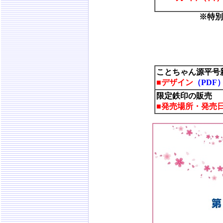
※特別
ことちゃん源平号
■デザイン
（PDF
限定鉄印の販売
■発売場所・発売