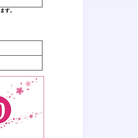
ます。
」