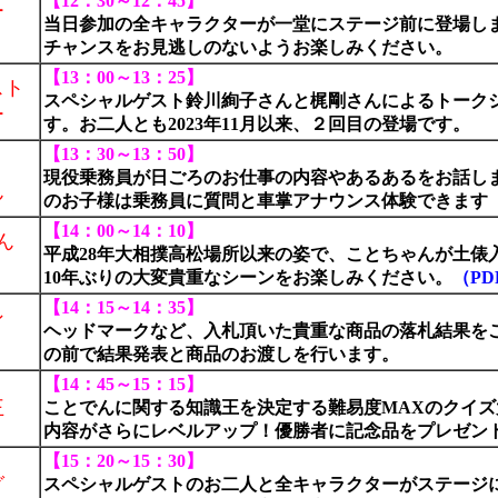
【12：30～12：45】
ー
当日参加の全キャラクターが一堂にステージ前に登場し
チャンスをお見逃しのないようお楽しみください。
【13：00～13：25】
スト
スペシャルゲスト鈴川絢子さんと梶剛さんによるトーク
ー
す。お二人とも2023年11月以来、２回目の登場です。
【13：30～13：50】
現役乗務員が日ごろのお仕事の内容やあるあるをお話し
ん
のお子様は乗務員に質問と車掌アナウンス体験できます
【14：00～14：10】
ん
平成28年大相撲高松場所以来の姿で、ことちゃんが土俵
10年ぶりの大変貴重なシーンをお楽しみください。
（PD
【14：15～14：35】
ン
ヘッドマークなど、入札頂いた貴重な商品の落札結果を
の前で結果発表と商品のお渡しを行います。
【14：45～15：15】
王
ことでんに関する知識王を決定する難易度MAXのクイ
内容がさらにレベルアップ！優勝者に記念品をプレゼン
【15：20～15：30】
グ
スペシャルゲストのお二人と全キャラクターがステージ