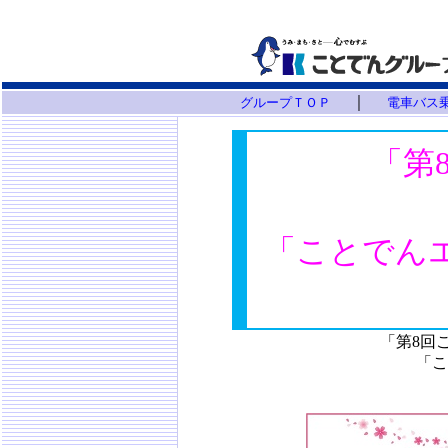
｜
グループＴＯＰ
電車バス
「第
「ことでんエ
「第8回
「こ