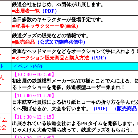
鉄道会社をはじめ、35団体が出展します。
■出展者一覧
（PDF）
当日多数のキャラクターが登場予定です。
ー
■登場キャラクター一覧
(画像）
鉄道グッズの販売などの情報です。
■販売商品
（公式Xで随時発信中）
貴重なヘッドマークなどをオークションで手に入れよう
ン
■オークション販売商品と購入方法
（PDF）
ト
イベント内容
【10：30～10：50】
でん
初出展の鉄道模型メーカーKATO様とことでんによる、
ー
るトークショーを開催。鉄道模型ユーザー集まれ！
【11：00～11：20】
日本航空社員様による折り紙ヒコーキの折り方を学んだ
くへ飛ばせるか、大会を行います。
（PDF)
（販売商品
【11：30～12：15】
イム
出展されている鉄道会社によるPRタイムを開催します。
大会
じゃんけん大会で勝ち残って、鉄道グッズをもらおう。