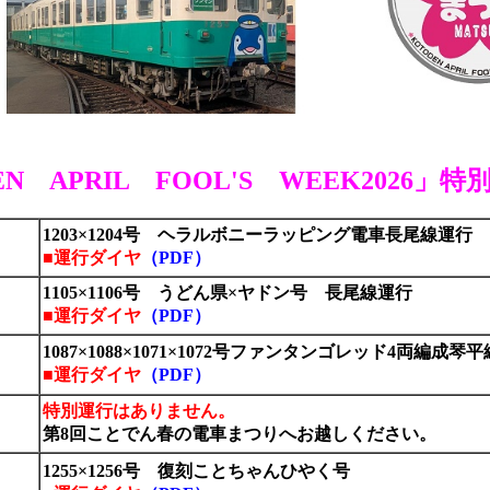
EN APRIL FOOL'S WEEK2026」
1203×1204号 ヘラルボニーラッピング電車長尾線運行
）
■運行ダイヤ
（PDF）
1105×1106号 うどん県×ヤドン号 長尾線運行
）
■運行ダイヤ
（PDF）
1087×1088×1071×1072号ファンタンゴレッド4両編成琴
）
■運行ダイヤ
（PDF）
特別運行はありません。
）
第8回ことでん春の電車まつりへお越しください。
1255×1256号 復刻ことちゃんひやく号
）