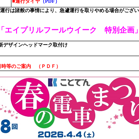
■運行ダイヤ
（PDF）
運行は諸般の事情により、急遽運行を取りやめる場合がござい
「エイプリルフールウイーク 特別企画
新デザインヘッドマーク取付け
）
日時等のご案内
（ＰＤＦ）