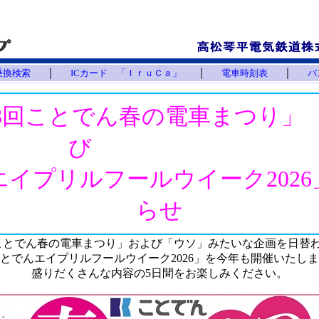
｜
｜
｜
乗換検索
ICカード 「ＩｒｕＣａ」
電車時刻表
バ
8回ことでん春の電車まつり」
び
イプリルフールウイーク202
らせ
ことでん春の電車まつり」および「ウソ」みたいな企画を日替
とでんエイプリルフールウイーク2026」を今年も開催いたし
盛りだくさんな内容の5日間をお楽しみください。