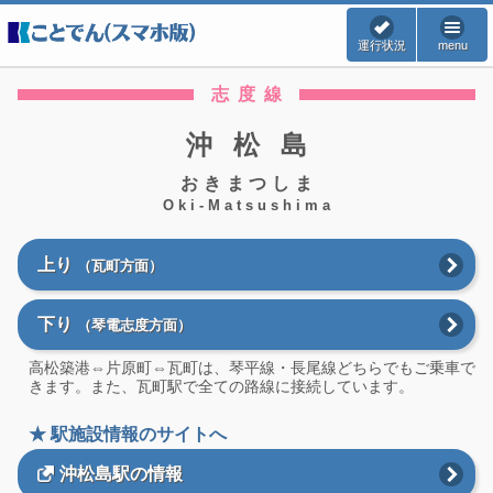
運行状況
menu
志度線
沖松島
おきまつしま
Oki-Matsushima
上り
（瓦町方面）
下り
（琴電志度方面）
高松築港⇔片原町⇔瓦町は、琴平線・長尾線どちらでもご乗車で
きます。また、瓦町駅で全ての路線に接続しています。
★ 駅施設情報のサイトへ
沖松島駅の情報