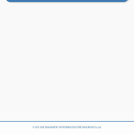
© 2012-
2026 TAKAMATSU-KOTOHIRA ELECTRIC RAILROAD Co.,Ltd.