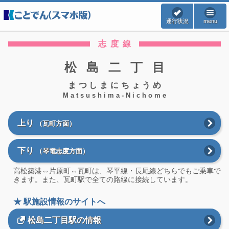
運行状況
menu
志度線
松島二丁目
まつしまにちょうめ
Matsushima-Nichome
上り
（瓦町方面）
下り
（琴電志度方面）
高松築港⇔片原町⇔瓦町は、琴平線・長尾線どちらでもご乗車で
きます。また、瓦町駅で全ての路線に接続しています。
★ 駅施設情報のサイトへ
松島二丁目駅の情報