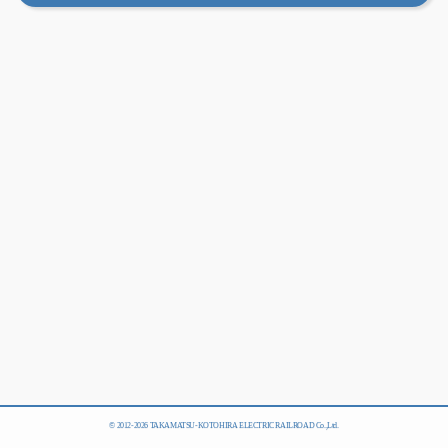
© 2012-
2026 TAKAMATSU-KOTOHIRA ELECTRIC RAILROAD Co.,Ltd.