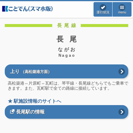
運行状況
menu
長尾線
長尾
ながお
Nagao
上り
（高松築港方面）
高松築港⇔片原町⇔瓦町は、琴平線・長尾線どちらでもご乗車で
きます。また、瓦町駅で全ての路線に接続しています。
★ 駅施設情報のサイトへ
長尾駅の情報