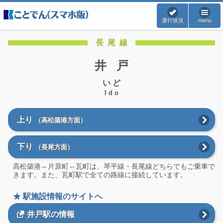
運行状況
menu
長尾線
井戸
いど
Ido
上り
（高松築港方面）
下り
（長尾方面）
高松築港⇔片原町⇔瓦町は、琴平線・長尾線どちらでもご乗車で
きます。また、瓦町駅で全ての路線に接続しています。
★ 駅施設情報のサイトへ
井戸駅の情報