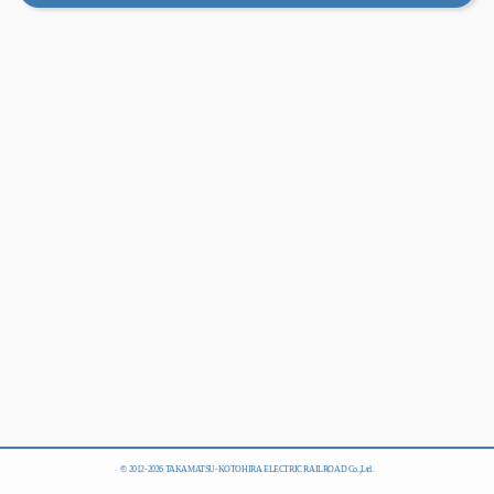
© 2012-
2026 TAKAMATSU-KOTOHIRA ELECTRIC RAILROAD Co.,Ltd.