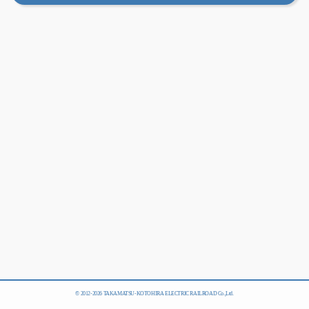
© 2012-
2026 TAKAMATSU-KOTOHIRA ELECTRIC RAILROAD Co.,Ltd.