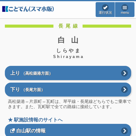
運行状況
menu
長尾線
白山
しらやま
Shirayama
上り
（高松築港方面）
下り
（長尾方面）
高松築港⇔片原町⇔瓦町は、琴平線・長尾線どちらでもご乗車で
きます。また、瓦町駅で全ての路線に接続しています。
★ 駅施設情報のサイトへ
白山駅の情報