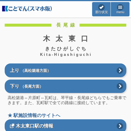
運行状況
menu
長尾線
木太東口
きたひがしぐち
Kita-Higashiguchi
上り
（高松築港方面）
下り
（長尾方面）
高松築港⇔片原町⇔瓦町は、琴平線・長尾線どちらでもご乗車で
きます。また、瓦町駅で全ての路線に接続しています。
★ 駅施設情報のサイトへ
木太東口駅の情報