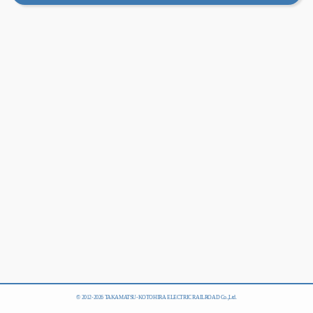
© 2012-
2026 TAKAMATSU-KOTOHIRA ELECTRIC RAILROAD Co.,Ltd.