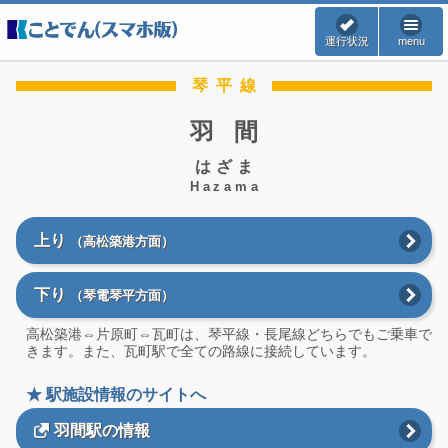
運行状況
menu
琴平線
羽間
はざま
Hazama
上り
（高松築港方面）
下り
（琴電琴平方面）
高松築港⇔片原町⇔瓦町は、琴平線・長尾線どちらでもご乗車で
きます。また、瓦町駅で全ての路線に接続しています。
★ 駅施設情報のサイトへ
羽間駅の情報