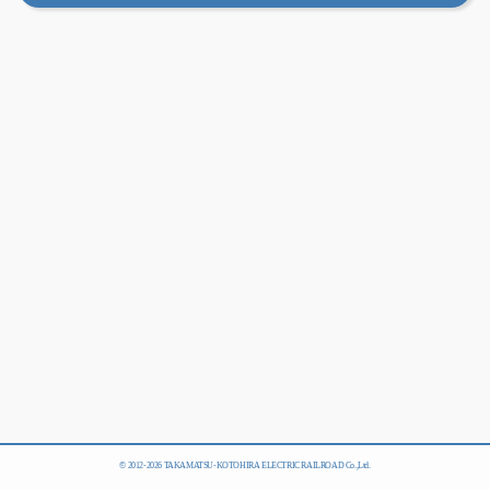
© 2012-
2026 TAKAMATSU-KOTOHIRA ELECTRIC RAILROAD Co.,Ltd.