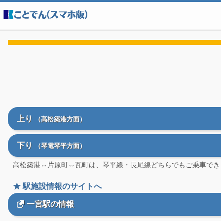
上り
（高松築港方面）
下り
（琴電琴平方面）
高松築港⇔片原町⇔瓦町は、琴平線・長尾線どちらでもご乗車でき
★ 駅施設情報のサイトへ
一宮駅の情報