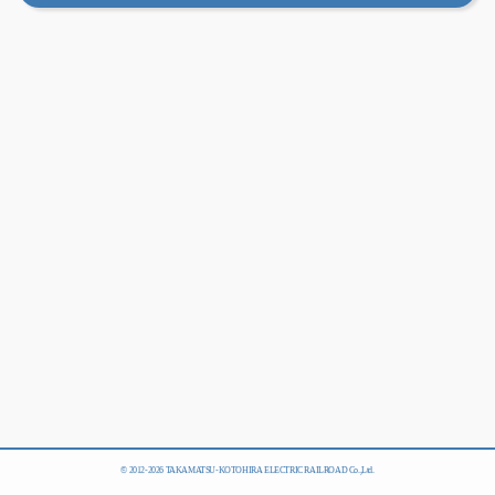
© 2012-
2026 TAKAMATSU-KOTOHIRA ELECTRIC RAILROAD Co.,Ltd.