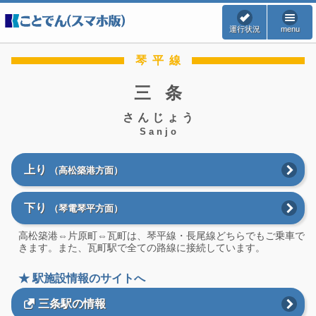
運行状況
menu
琴平線
三条
さんじょう
Sanjo
上り
（高松築港方面）
下り
（琴電琴平方面）
高松築港⇔片原町⇔瓦町は、琴平線・長尾線どちらでもご乗車で
きます。また、瓦町駅で全ての路線に接続しています。
★ 駅施設情報のサイトへ
三条駅の情報