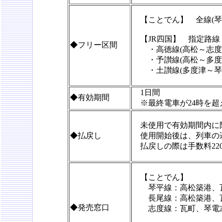
【ことでん】 全線(琴
【JR四国】 指定路線
◆フリー区間
・高徳線(高松～志度
・予讃線(高松～多度
・土讃線(多度津～琴
1日間
◆有効期間
※最終電車が24時を超
未使用で有効期間内に
◆払戻し
使用開始後は、列車の遅
払戻しの際は手数料22
【ことでん】
琴平線：高松築港、瓦
長尾線：高松築港、
◆発売窓口
志度線：瓦町、琴電