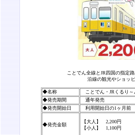
ことでん全線とJR四国の指定
沿線の観光やショッ
◆名称
ことでん・JRくるり～
◆発売期間
通年発売
◆発売開始日
利用開始日の1ヶ月前
【大人】 2,200円
◆発売金額
【小人】 1,100円