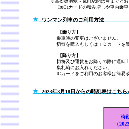
※高松築港駅～瓦町駅間は今までどお
IruCaカードの積み増しや車内乗車
ワンマン列車のご利用方法
【乗り方】
乗車時の変更はございません。
切符を購入もしくはＩＣカードを
【降り方】
切符及び運賃をお降りの際に運転
集札箱にお入れください。
ICカードをご利用のお客様は簡易
2023年3月18日からの時刻表はこちら
時
（20