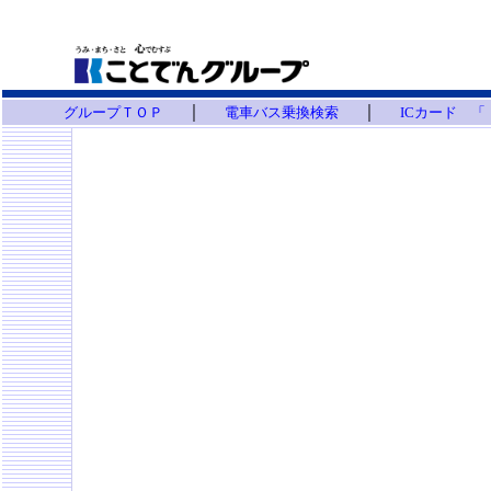
｜
｜
グループＴＯＰ
電車バス乗換検索
ICカード 