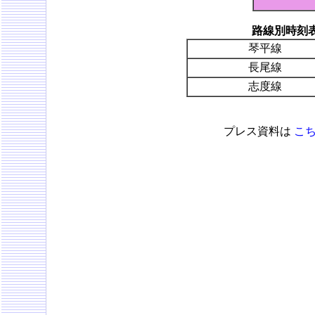
路線別時刻
琴平線
長尾線
志度線
プレス資料は
こ