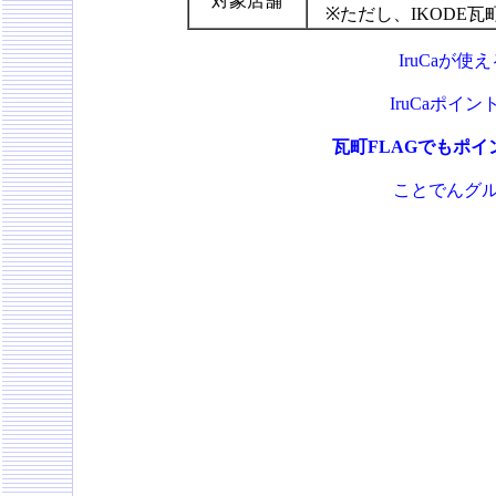
対象店舗
※ただし、IKODE瓦
IruCaが
IruCaポ
瓦町FLAGでもポ
ことでんグル