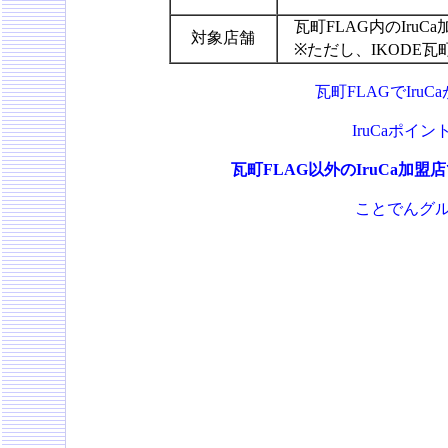
瓦町FLAG内のIruCa
対象店舗
※ただし、IKODE
瓦町FLAGでIr
IruCaポ
瓦町FLAG以外のIruCa加
ことでんグル