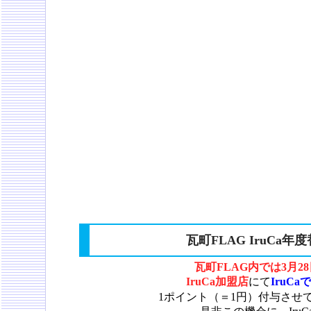
瓦町FLAG IruC
瓦町FLAG内では
3月2
IruCa加盟店
にて
IruC
1ポイント（＝1円）付与させて