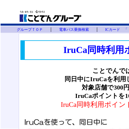
｜
｜
グループＴＯＰ
電車バス乗換検索
ICカード 
IruCa同時利
こ
とでんで
同日中にIruCaを
対象店舗で30
IruCaポイント
IruCa同時利用ポイ