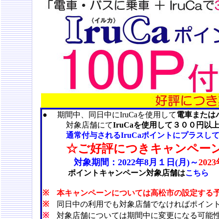
● 期間中、同日中にIruCaを使用して
電車または
対象店舗にて
IruCaを使用して３００円以
通常付与されるIruCaポイントにプラスし
☆ご好評につきキャンペー
対象期間：2022年8月１日(月)～
202
ポイントキャンペーン対象店舗は
こちら
※
本キャンペーンについては高松市の設定する
※
同日中の利用でも対象店舗でなければポイン
※
対象店舗については期間中に変更になる可能