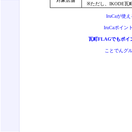
対象店舗
※ただし、IKODE
IruCaが
IruCaポ
瓦町FLAGでもポ
ことでんグル