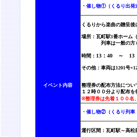
・催し物①（くるり出発
くるりから楽曲の贈呈後
場所：瓦町駅1番ホーム
列車は一般の方も乗車
13：40 ～ 13
時間：
その他：車両は1201号×
イベント内容
整理券の配布方法につい
１２時００分より配布を
※整理券は先着１００名
・催し物②（くるり列車
運行区間：瓦町駅～高松