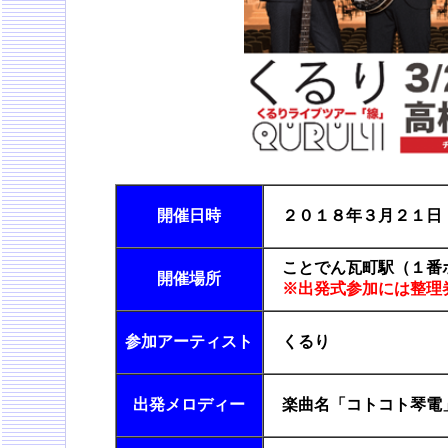
開催日時
２０１８年３月２１
ことでん瓦町駅（１番
開催場所
※出発式参加には整理
参加アーティスト
くるり
出発メロディー
楽曲名「コトコト琴電