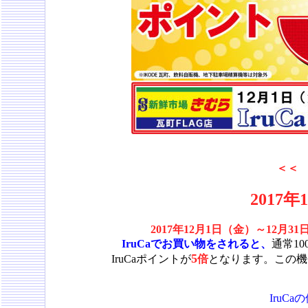
＜＜
2017年
2017年12月1日（金）～12月3
IruCaでお買い物をされると、
通常1
5
IruCaポイントが
倍
となります。この機
IruC