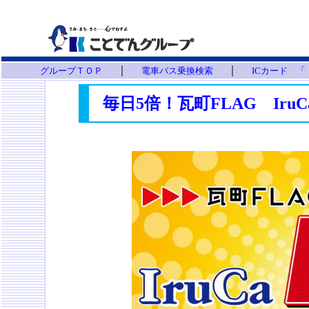
｜
｜
グループＴＯＰ
電車バス乗換検索
ICカード 
毎日5倍！瓦町FLAG Ir