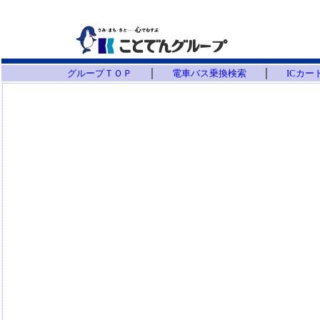
｜
｜
グループＴＯＰ
電車バス乗換検索
ICカ