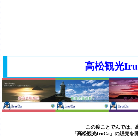
高松観光Ir
この度ことでんでは、
「高松観光
IruCa
」の販売を