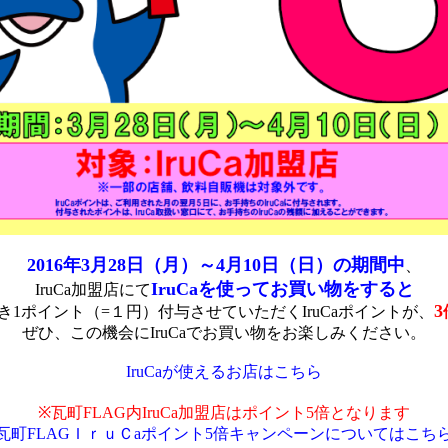
2016年3月28日（月）～4月10日（日）の期間中
、
IruCaを使ってお買い物をすると
IruCa加盟店にて
3
つき1ポイント（=１円）付与させていただくIruCaポイントが、
ぜひ、この機会にIruCaでお買い物をお楽しみください。
IruCaが使えるお店はこちら
※瓦町FLAG内IruCa加盟店はポイント5倍となります
瓦町FLAGＩｒｕＣaポイント5倍キャンペーンについてはこち