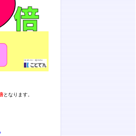
倍
となります。
ら