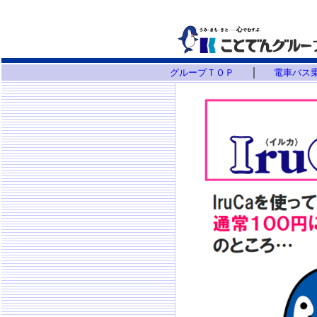
｜
グループＴＯＰ
電車バス