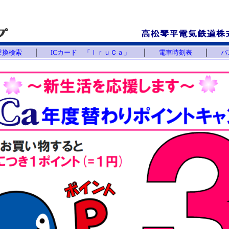
｜
｜
｜
乗換検索
ICカード 「ＩｒｕＣａ」
電車時刻表
バ