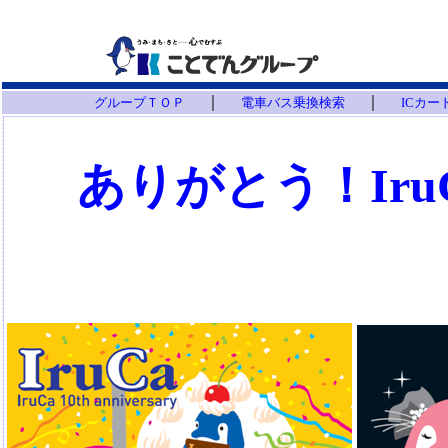
｜
｜
グループＴＯＰ
電車バス乗換検索
ICカ
ありがとう！Ir