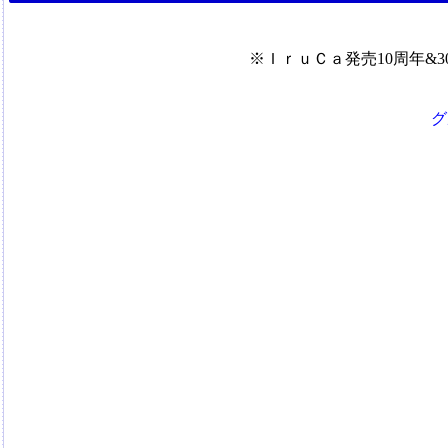
※ＩｒｕＣａ発売10周年&
グ