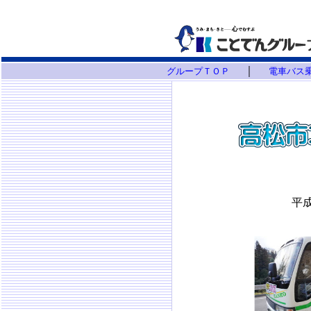
｜
グループＴＯＰ
電車バス
平