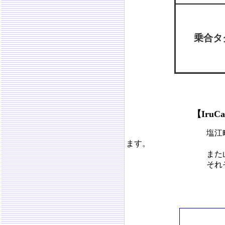
乗合タ
【Iru
塩江町、香川町、国
ます。
また山田地区乗合タ
それぞれ同エリアの高