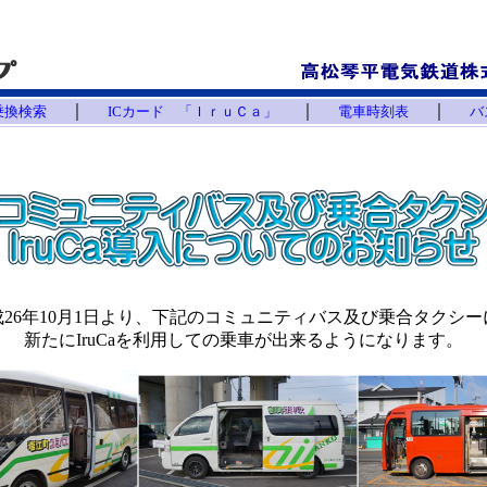
｜
｜
｜
乗換検索
ICカード 「ＩｒｕＣａ」
電車時刻表
バ
成26年10月1日より、下記のコミュニティバス及び乗合タクシー
新たにIruCaを利用しての乗車が出来るようになります。