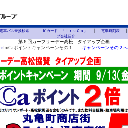
｜
｜
電車バス乗換検索
ICカード 「ＩｒｕＣａ」
電車時刻表
ープ会社紹介
第６回カーフリーデー高松 タイアップ企画
●
IruCaポイントキャンペーンその１
キャンペーンその２へ