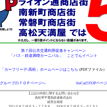
第７回公共交通利用促進キャンペーン
「バス・鉄道満喫カーニバル」 ことでんイベント
「カーフリーデ‐高松」ホームページはこちら
(PDFファイル）
グループのＴＯＰページへ
IruCaのTOPペー
【上記の内容に関するお問い合わせ】
高松琴平電気鉄道株式会社
経営企画室
TEL(０８７)８６３－７７６６ FAX(０８７)８６３－０１５１