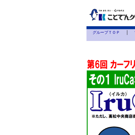
｜
グループＴＯＰ