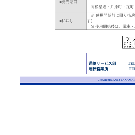
■発売窓口
高松築港・片原町・瓦町
※ 使用開始前に限り払戻
■払戻し
す）
※ 使用開始後は、電車・
《 お問
運輸サービス部 TEL 08
運転営業所 TEL 087
Copyright(C)2012 TAKAMA