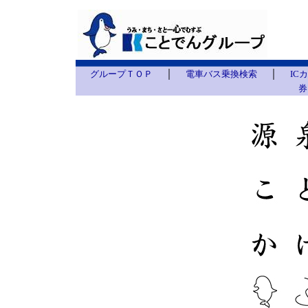
｜
｜
グループＴＯＰ
電車バス乗換検索
IC
券