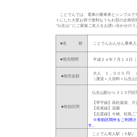
ことでんでは、電車の乗車券とシンプルでモ
トにした大変お得で便利なうちわ型の企画切
“仏生山” にご家族ご友人をお誘い合わせの
■名 称
ことでんおんせん乗車入
■発売期間
平成２４年７月１３日（
大人 １，０００ 円 
■発売金額
（運賃＋入浴料＋仏生山
仏生山駅から３１０円区
【琴平線】高松築港、片
■有効区間
【長尾線】花園
【志度線】今橋、松島二
※有効区間外をご利用さ
す。
ことでん有人駅（５駅）