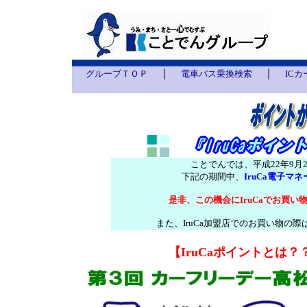
｜
｜
グループＴＯＰ
電車バス乗換検索
IC
ことでんでは、平成22年9月
下記の期間中、
IruCa電子
是非、この機会にIruCaでお買
また、IruCa加盟店でのお買い物の
【IruCaポイントとは？