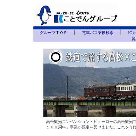
｜
｜
グループＴＯＰ
電車バス乗換検索
IC
券
高松観光コンベンション・ビューローの高松観光
１００周年」事業が認定を受けました。これをう