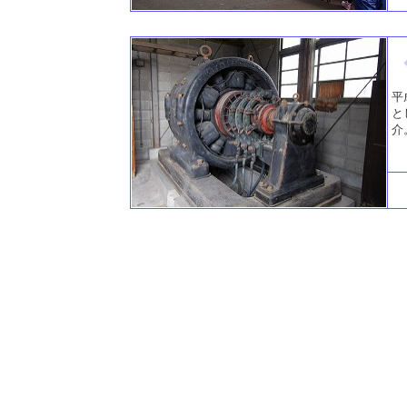
平
と
介