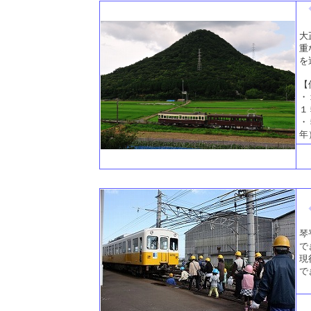
大
重
を
【
・
１
・
年
琴
で
現
で