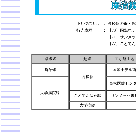
下り便のりば
：
高松駅⑦番・高
行先表示
：
【73】国際ホ
【71】サンメ
【77】ことで
路線名
起点
主な経由地
庵治線
国際ホテル
高松駅
高松医療セン
大学病院線
ことでん伏石駅
サンメッセ香
大学病院
ー