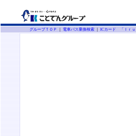
グループＴＯＰ
｜
電車バス乗換検索
｜
ICカード 「Ｉｒ