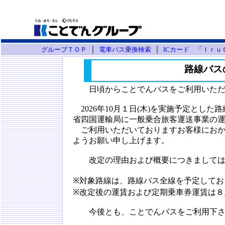
｜
｜
グループＴＯＰ
電車バス乗換検索
ICカード 「Ｉｒｕ
路線バス
日頃からことでんバスをご利用いただ
2026年10月１日(木)を実施予定とした路
省四国運輸局に一般乗合旅客運送事業の
ご利用いただいておりますお客様におか
ようお願い申し上げます。
改定の理由および概要につきましては
※対象路線は、路線バス全線を予定してお
※改定後の運賃および定期乗車券運賃は８
今後とも、ことでんバスをご利用下さ